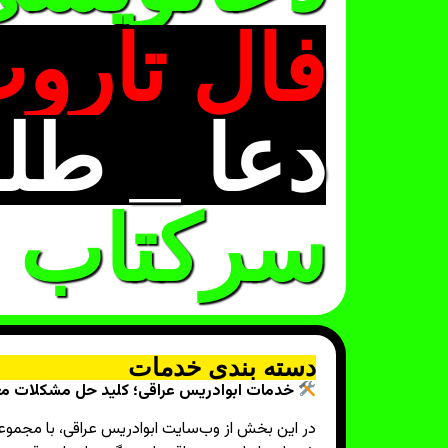
فال تاروت
دعا _ طل
سرکتاب
دسته بندی خدمات
خدمات ابوادریس عراقی؛ کلید حل مشکلات معن
در این بخش از وب‌سایت ابوادریس عراقی، با مجموع