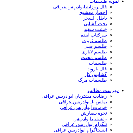
نمونه طلسمات
فال روزانه ابوادریس عراقی
احضار معشوق
باطل السحر
بخت گشایی
خشت سفید
سرکتاب آینده
طلسم ثروت
طلسم صبی
طلسم لاتاری
طلسم محبت
طلسمات
فال تاروت
گشایش کار
طلسمات مرگ
فهرست مطالب
رضایت مشتریان ابوادریس عراقی
تماس با ابوادریس عراقی
خدمات ابوادریس عراقی
نحوه سفارش
واتساپ ابوادریس
تلگرام ابوادریس عراقی
اینستاگرام ابوادریس عراقی