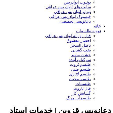
یوتیوب ابوادریس
سایت های ابوادریس عراقی
توییتر ابوادریس عراقی
فیسبوک ابوادریس عراقی
دعانویسی تخصصی
خانه
نمونه طلسمات
فال روزانه ابوادریس عراقی
احضار معشوق
باطل السحر
بخت گشایی
خشت سفید
سرکتاب آینده
طلسم ثروت
طلسم صبی
طلسم لاتاری
طلسم محبت
طلسمات
فال تاروت
گشایش کار
طلسمات مرگ
دعانویس قزوین | خدمات استاد