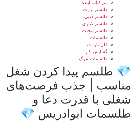
سرکتاب آینده
طلسم ثروت
طلسم صبی
طلسم لاتاری
طلسم محبت
طلسمات
فال تاروت
گشایش کار
طلسمات مرگ
💎 طلسم پیدا کردن شغل
مناسب | جذب فرصت‌های
شغلی با قدرت دعا و
طلسمات ابوادریس 💎