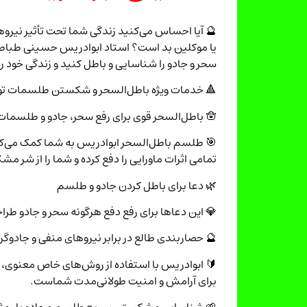
🔮 آیا احساس می‌کنید زندگی شما تحت تأثیر نیروه
یا موکلین بد است؟ استاد ابوادریس حسینی طباطب
سحر و جادو را شناسایی و باطل کنید و زندگی خود را 
🔺 خدمات ویژه باطل‌السحر و شکستن طلسمات ت
🪬 باطل‌السحر قوی برای رفع سحر، جادو و طلسمات خطرناک
🎯 طلسم باطل‌السحر ابوادریس به شما کمک می‌کند 
تمامی اثرات ماورایی را دفع کرده و شما را از شر م
🌿 دعا برای باطل کردن جادو و طلسم
💎 این دعاها برای رفع دفع هرگونه سحر و جادو طراحی
🔮 حصاربندی طالع در برابر نیروهای منفی و جادوگر
🔰 ابوادریس با استفاده از روش‌های خاص معنوی، ط
برای آرامش و امنیت طولانی‌مدت شماست.