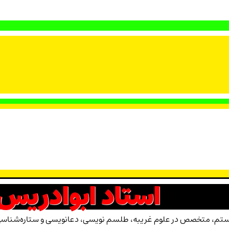
استاد ابوادریس
، متخصص در علوم غریبه، طلسم نویسی، دعانویسی و ستاره‌شناسی. با ت