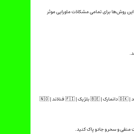
 این روش‌ها برای تمامی مشکلات ماورایی موثر
د.
🌎 | 🇺🇸 آمریکا | 🇨🇦 کانادا | 🇦🇺 استرالیا | 🇬🇧 انگلیس | 🇩🇪 آلمان | 🇸🇪 سوئد | 🇦🇪 دبی | 🇦🇹 اتریش | 🇳🇱 هلند | 🇩🇰 دانمارک | 🇧🇪 بلژیک | 🇫🇮 فنلاند | 🇳🇴
 منفی و سحر و جادو پاک کنید.