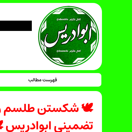
فهرست مطالب
🕊 شکستن طلسم و با
تضمینی ابوادریس 