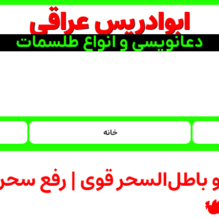
ابوادریس عراقی
دعانویسی و انواع طلسمات
خانه
طل‌السحر قوی | رفع سحر و