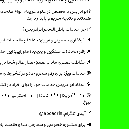
🌱 شناسایی و شکستن سریع طلسم و جادو با روش
🕯 ابوادریس با تخصص در علوم غریبه، انواع طلسم‌ه
هستند و نتیجه سریع و پایدار دارند.
✅ چرا خدمات باطل‌السحر ابوادریس؟
📌 اثرگذاری تضمینی و فوری: دعاها و طلسمات ابو
📌 رفع مشکلات سنگین و پیچیده ماورایی: این خد
📌 حفاظت معنوی مادام‌العمر: حصار طالع شما در بر
🌍 خدمات ویژه برای رفع سحر و جادو در کشورهای 
💎 استاد ابوادریس خدمات خود را برای افراد در کشو
نروژ.
🔗 آیدی تلگرام: aboedris@
📲 برای مشاوره خصوصی و سفارش دعا و طلسم باطل‌ا