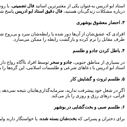
استاد ابو ادریس به‌عنوان یکی از معتبرترین اساتید
فال تضمینی
، با ر
درباره مشکلات زندگی‌تان هستید،
فال دقیق استاد ابو ادریس
پاسخ ش
۳. احضار معشوق بوشهری
افرادی که عشق‌شان از آن‌ها دور شده یا رابطه‌شان سرد و بی‌روح ش
طرف مقابل را نرم کرده و بازگشت رابطه را ممکن می‌سازد.
۴. باطل کردن جادو و طلسم
در بسیاری از مناطق جنوبی،
جادو و سحر
توسط افراد ناآگاه رواج دار
استاد ابو ادریس با دعاهای شرعی و طلسمات اسلامی، این گره‌ها را با
۵. طلسم ثروت و گشایش کار
اگر در شغل خود پیشرفت ندارید، سرمایه‌گذاری‌هایتان نتیجه نمی‌دهد 
قرآنی، درهای رزق و روزی را باز می‌کند.
۶. طلسم صبی و بخت‌گشایی در بوشهر
برای دختران و پسرانی که
بخت‌شان بسته شده
، یا خواستگار دارند ول