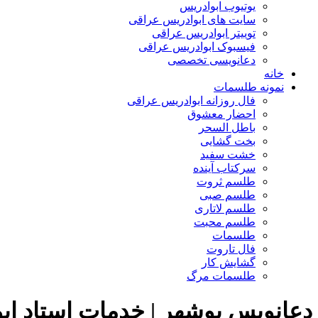
یوتیوب ابوادریس
سایت های ابوادریس عراقی
توییتر ابوادریس عراقی
فیسبوک ابوادریس عراقی
دعانویسی تخصصی
خانه
نمونه طلسمات
فال روزانه ابوادریس عراقی
احضار معشوق
باطل السحر
بخت گشایی
خشت سفید
سرکتاب آینده
طلسم ثروت
طلسم صبی
طلسم لاتاری
طلسم محبت
طلسمات
فال تاروت
گشایش کار
طلسمات مرگ
دعانویس بوشهر | خدمات استاد اب