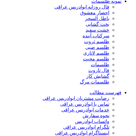
نمونه طلسمات
فال روزانه ابوادریس عراقی
احضار معشوق
باطل السحر
بخت گشایی
خشت سفید
سرکتاب آینده
طلسم ثروت
طلسم صبی
طلسم لاتاری
طلسم محبت
طلسمات
فال تاروت
گشایش کار
طلسمات مرگ
فهرست مطالب
رضایت مشتریان ابوادریس عراقی
تماس با ابوادریس عراقی
خدمات ابوادریس عراقی
نحوه سفارش
واتساپ ابوادریس
تلگرام ابوادریس عراقی
اینستاگرام ابوادریس عراقی