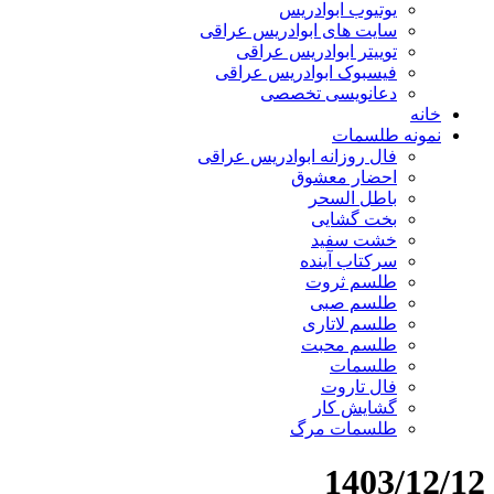
یوتیوب ابوادریس
سایت های ابوادریس عراقی
توییتر ابوادریس عراقی
فیسبوک ابوادریس عراقی
دعانویسی تخصصی
خانه
نمونه طلسمات
فال روزانه ابوادریس عراقی
احضار معشوق
باطل السحر
بخت گشایی
خشت سفید
سرکتاب آینده
طلسم ثروت
طلسم صبی
طلسم لاتاری
طلسم محبت
طلسمات
فال تاروت
گشایش کار
طلسمات مرگ
1403/12/12