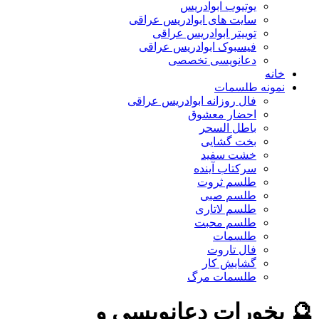
یوتیوب ابوادریس
سایت های ابوادریس عراقی
توییتر ابوادریس عراقی
فیسبوک ابوادریس عراقی
دعانویسی تخصصی
خانه
نمونه طلسمات
فال روزانه ابوادریس عراقی
احضار معشوق
باطل السحر
بخت گشایی
خشت سفید
سرکتاب آینده
طلسم ثروت
طلسم صبی
طلسم لاتاری
طلسم محبت
طلسمات
فال تاروت
گشایش کار
طلسمات مرگ
🔮 بخورات دعانویسی و