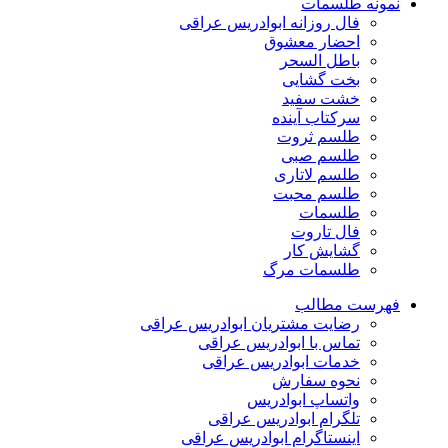
نمونه طلسمات
فال روزانه ابوادریس عراقی
احضار معشوق
باطل السحر
بخت گشایی
خشت سفید
سرکتاب آینده
طلسم ثروت
طلسم صبی
طلسم لاتاری
طلسم محبت
طلسمات
فال تاروت
گشایش کار
طلسمات مرگ
فهرست مطالب
رضایت مشتریان ابوادریس عراقی
تماس با ابوادریس عراقی
خدمات ابوادریس عراقی
نحوه سفارش
واتساپ ابوادریس
تلگرام ابوادریس عراقی
اینستاگرام ابوادریس عراقی