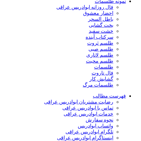
نمونه طلسمات
فال روزانه ابوادریس عراقی
احضار معشوق
باطل السحر
بخت گشایی
خشت سفید
سرکتاب آینده
طلسم ثروت
طلسم صبی
طلسم لاتاری
طلسم محبت
طلسمات
فال تاروت
گشایش کار
طلسمات مرگ
فهرست مطالب
رضایت مشتریان ابوادریس عراقی
تماس با ابوادریس عراقی
خدمات ابوادریس عراقی
نحوه سفارش
واتساپ ابوادریس
تلگرام ابوادریس عراقی
اینستاگرام ابوادریس عراقی