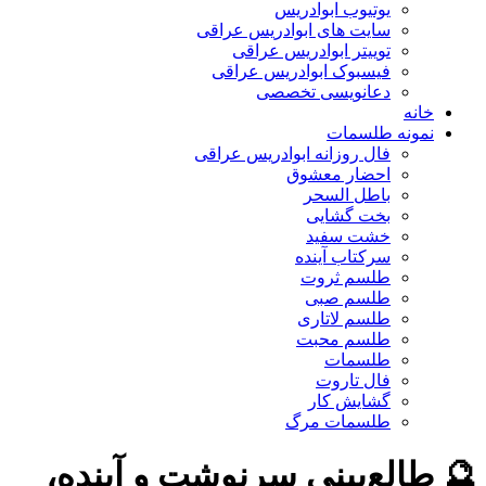
یوتیوب ابوادریس
سایت های ابوادریس عراقی
توییتر ابوادریس عراقی
فیسبوک ابوادریس عراقی
دعانویسی تخصصی
خانه
نمونه طلسمات
فال روزانه ابوادریس عراقی
احضار معشوق
باطل السحر
بخت گشایی
خشت سفید
سرکتاب آینده
طلسم ثروت
طلسم صبی
طلسم لاتاری
طلسم محبت
طلسمات
فال تاروت
گشایش کار
طلسمات مرگ
🔮 طالع‌بینی سرنوشت و آینده،