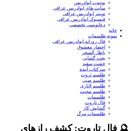
یوتیوب ابوادریس
سایت های ابوادریس عراقی
توییتر ابوادریس عراقی
فیسبوک ابوادریس عراقی
دعانویسی تخصصی
خانه
نمونه طلسمات
فال روزانه ابوادریس عراقی
احضار معشوق
باطل السحر
بخت گشایی
خشت سفید
سرکتاب آینده
طلسم ثروت
طلسم صبی
طلسم لاتاری
طلسم محبت
طلسمات
فال تاروت
گشایش کار
طلسمات مرگ
🔮 فال تاروت: کشف رازهای