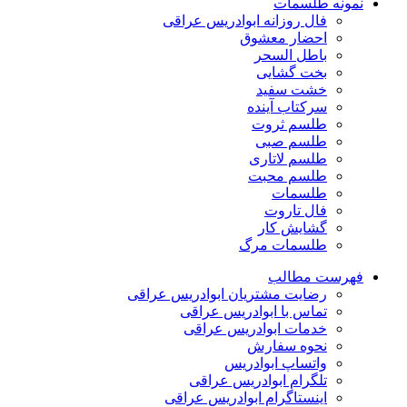
نمونه طلسمات
فال روزانه ابوادریس عراقی
احضار معشوق
باطل السحر
بخت گشایی
خشت سفید
سرکتاب آینده
طلسم ثروت
طلسم صبی
طلسم لاتاری
طلسم محبت
طلسمات
فال تاروت
گشایش کار
طلسمات مرگ
فهرست مطالب
رضایت مشتریان ابوادریس عراقی
تماس با ابوادریس عراقی
خدمات ابوادریس عراقی
نحوه سفارش
واتساپ ابوادریس
تلگرام ابوادریس عراقی
اینستاگرام ابوادریس عراقی