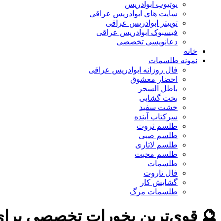
یوتیوب ابوادریس
سایت های ابوادریس عراقی
توییتر ابوادریس عراقی
فیسبوک ابوادریس عراقی
دعانویسی تخصصی
خانه
نمونه طلسمات
فال روزانه ابوادریس عراقی
احضار معشوق
باطل السحر
بخت گشایی
خشت سفید
سرکتاب آینده
طلسم ثروت
طلسم صبی
طلسم لاتاری
طلسم محبت
طلسمات
فال تاروت
گشایش کار
طلسمات مرگ
🔮 قوی‌ترین بخورات تخصصی برای