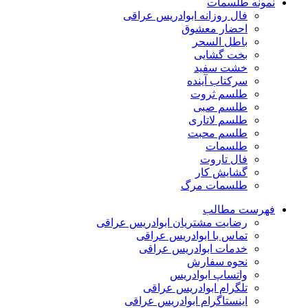
نمونه طلسمات
فال روزانه ابوادریس عراقی
احضار معشوق
باطل السحر
بخت گشایی
خشت سفید
سرکتاب آینده
طلسم ثروت
طلسم صبی
طلسم لاتاری
طلسم محبت
طلسمات
فال تاروت
گشایش کار
طلسمات مرگ
فهرست مطالب
رضایت مشتریان ابوادریس عراقی
تماس با ابوادریس عراقی
خدمات ابوادریس عراقی
نحوه سفارش
واتساپ ابوادریس
تلگرام ابوادریس عراقی
اینستاگرام ابوادریس عراقی