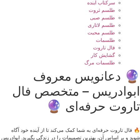
سرکتاب آینده
طلسم ثروت
طلسم صبی
طلسم لاتاری
طلسم محبت
طلسمات
فال تاروت
گشایش کار
طلسمات مرگ
🔮 دعانویس معروف
ابوادریس – متخصص فال
تاروت حرفه‌ای 🔮
🔥 فال تاروت حرفه‌ای به شما کمک می‌کند تا از آینده خود آگاه
شوید و بر اساس آن، بهترین تصمیمات را در زندگی بگیرید. ابوادریس