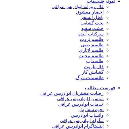
نمونه طلسمات
فال روزانه ابوادریس عراقی
احضار معشوق
باطل السحر
بخت گشایی
خشت سفید
سرکتاب آینده
طلسم ثروت
طلسم صبی
طلسم لاتاری
طلسم محبت
طلسمات
فال تاروت
گشایش کار
طلسمات مرگ
فهرست مطالب
رضایت مشتریان ابوادریس عراقی
تماس با ابوادریس عراقی
خدمات ابوادریس عراقی
نحوه سفارش
واتساپ ابوادریس
تلگرام ابوادریس عراقی
اینستاگرام ابوادریس عراقی