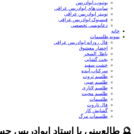
یوتیوب ابوادریس
سایت های ابوادریس عراقی
توییتر ابوادریس عراقی
فیسبوک ابوادریس عراقی
دعانویسی تخصصی
خانه
نمونه طلسمات
فال روزانه ابوادریس عراقی
احضار معشوق
باطل السحر
بخت گشایی
خشت سفید
سرکتاب آینده
طلسم ثروت
طلسم صبی
طلسم لاتاری
طلسم محبت
طلسمات
فال تاروت
گشایش کار
طلسمات مرگ
🔮 طالع‌بینی با استاد ابوادریس ح