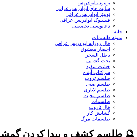
یوتیوب ابوادریس
سایت های ابوادریس عراقی
توییتر ابوادریس عراقی
فیسبوک ابوادریس عراقی
دعانویسی تخصصی
خانه
نمونه طلسمات
فال روزانه ابوادریس عراقی
احضار معشوق
باطل السحر
بخت گشایی
خشت سفید
سرکتاب آینده
طلسم ثروت
طلسم صبی
طلسم لاتاری
طلسم محبت
طلسمات
فال تاروت
گشایش کار
طلسمات مرگ
🔮 طلسم کشف و پیدا کردن گمشد