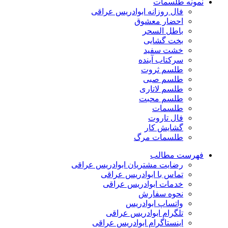
نمونه طلسمات
فال روزانه ابوادریس عراقی
احضار معشوق
باطل السحر
بخت گشایی
خشت سفید
سرکتاب آینده
طلسم ثروت
طلسم صبی
طلسم لاتاری
طلسم محبت
طلسمات
فال تاروت
گشایش کار
طلسمات مرگ
فهرست مطالب
رضایت مشتریان ابوادریس عراقی
تماس با ابوادریس عراقی
خدمات ابوادریس عراقی
نحوه سفارش
واتساپ ابوادریس
تلگرام ابوادریس عراقی
اینستاگرام ابوادریس عراقی