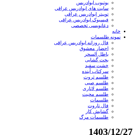
یوتیوب ابوادریس
سایت های ابوادریس عراقی
توییتر ابوادریس عراقی
فیسبوک ابوادریس عراقی
دعانویسی تخصصی
خانه
نمونه طلسمات
فال روزانه ابوادریس عراقی
احضار معشوق
باطل السحر
بخت گشایی
خشت سفید
سرکتاب آینده
طلسم ثروت
طلسم صبی
طلسم لاتاری
طلسم محبت
طلسمات
فال تاروت
گشایش کار
طلسمات مرگ
1403/12/27