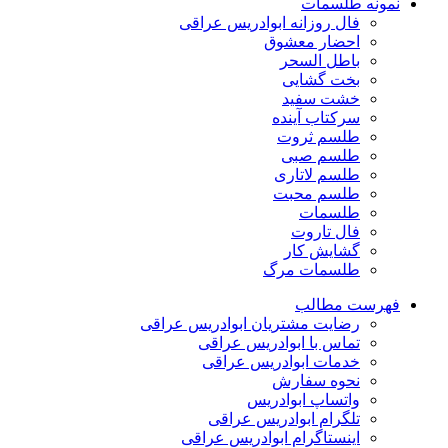
نمونه طلسمات
فال روزانه ابوادریس عراقی
احضار معشوق
باطل السحر
بخت گشایی
خشت سفید
سرکتاب آینده
طلسم ثروت
طلسم صبی
طلسم لاتاری
طلسم محبت
طلسمات
فال تاروت
گشایش کار
طلسمات مرگ
فهرست مطالب
رضایت مشتریان ابوادریس عراقی
تماس با ابوادریس عراقی
خدمات ابوادریس عراقی
نحوه سفارش
واتساپ ابوادریس
تلگرام ابوادریس عراقی
اینستاگرام ابوادریس عراقی