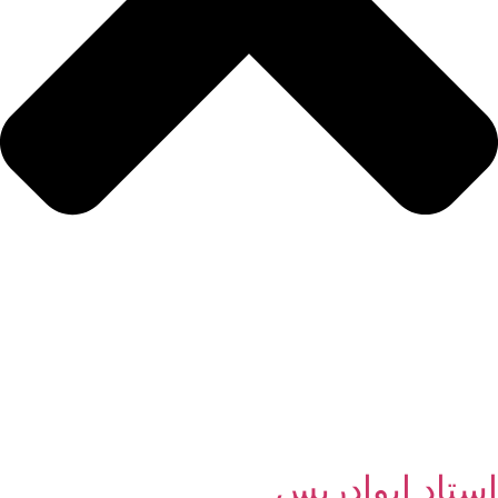
استاد ابوادریس