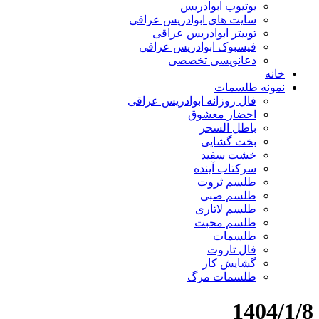
یوتیوب ابوادریس
سایت های ابوادریس عراقی
توییتر ابوادریس عراقی
فیسبوک ابوادریس عراقی
دعانویسی تخصصی
خانه
نمونه طلسمات
فال روزانه ابوادریس عراقی
احضار معشوق
باطل السحر
بخت گشایی
خشت سفید
سرکتاب آینده
طلسم ثروت
طلسم صبی
طلسم لاتاری
طلسم محبت
طلسمات
فال تاروت
گشایش کار
طلسمات مرگ
1404/1/8