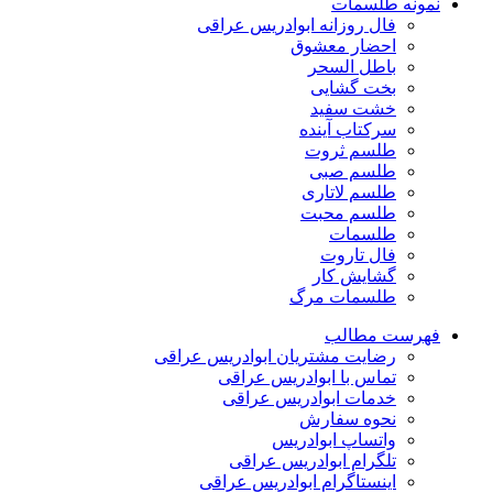
نمونه طلسمات
فال روزانه ابوادریس عراقی
احضار معشوق
باطل السحر
بخت گشایی
خشت سفید
سرکتاب آینده
طلسم ثروت
طلسم صبی
طلسم لاتاری
طلسم محبت
طلسمات
فال تاروت
گشایش کار
طلسمات مرگ
فهرست مطالب
رضایت مشتریان ابوادریس عراقی
تماس با ابوادریس عراقی
خدمات ابوادریس عراقی
نحوه سفارش
واتساپ ابوادریس
تلگرام ابوادریس عراقی
اینستاگرام ابوادریس عراقی