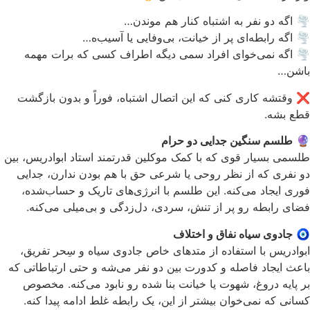
🌪 اگه دو نفر به اشتباه کنار هم موندن…
🌪 اگه رابطه‌ای پر از خیانت، بی‌وفایی یا آسیب‌ه…
🌪 اگه نمی‌خوای افراد سمی دیگه اطراف کسی که برات مهمه
باشن…
❌ وقتشه کاری کنی که این اتصال اشتباه، فوراً و بدون بازگشت
قطع بشه.
🔮
طلسم سنگین جدایی دو حرام
طلسمی بسیار قوی که با کمک موکلین قدرتمند استاد ابوادریس، بین
دو نفری که از نظر روحی یا شرعی حق با هم بودن ندارن، جدایی
فوری ایجاد می‌کنه. این طلسم با انرژی‌های تاریک و حساب‌شده،
فضای رابطه رو پر از تنش، سردی، دل‌زدگی و بی‌میلی می‌کنه.
🧿
جادوی سیاه نفاق و اختلاف
ابوادریس با استفاده از متدهای خاص جادوی سیاه و سِحر تفریق،
باعث ایجاد فاصله و کدورت بین دو نفر می‌شه و حتی ارتباطاتی که
بر پایه دروغ، شهوت یا خیانت بنا شده رو نابود می‌کنه. مخصوص
کسانی که نمی‌خوان بیشتر از این، یک رابطه غلط ادامه پیدا کنه.