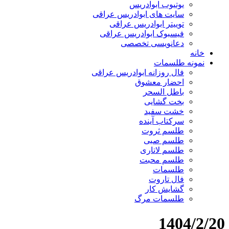
یوتیوب ابوادریس
سایت های ابوادریس عراقی
توییتر ابوادریس عراقی
فیسبوک ابوادریس عراقی
دعانویسی تخصصی
خانه
نمونه طلسمات
فال روزانه ابوادریس عراقی
احضار معشوق
باطل السحر
بخت گشایی
خشت سفید
سرکتاب آینده
طلسم ثروت
طلسم صبی
طلسم لاتاری
طلسم محبت
طلسمات
فال تاروت
گشایش کار
طلسمات مرگ
1404/2/20