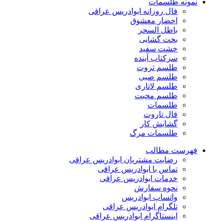
نمونه طلسمات
فال روزانه ابوادریس عراقی
احضار معشوق
باطل السحر
بخت گشایی
خشت سفید
سرکتاب آینده
طلسم ثروت
طلسم صبی
طلسم لاتاری
طلسم محبت
طلسمات
فال تاروت
گشایش کار
طلسمات مرگ
فهرست مطالب
رضایت مشتریان ابوادریس عراقی
تماس با ابوادریس عراقی
خدمات ابوادریس عراقی
نحوه سفارش
واتساپ ابوادریس
تلگرام ابوادریس عراقی
اینستاگرام ابوادریس عراقی