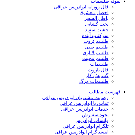
نمونه طلسمات
فال روزانه ابوادریس عراقی
احضار معشوق
باطل السحر
بخت گشایی
خشت سفید
سرکتاب آینده
طلسم ثروت
طلسم صبی
طلسم لاتاری
طلسم محبت
طلسمات
فال تاروت
گشایش کار
طلسمات مرگ
فهرست مطالب
رضایت مشتریان ابوادریس عراقی
تماس با ابوادریس عراقی
خدمات ابوادریس عراقی
نحوه سفارش
واتساپ ابوادریس
تلگرام ابوادریس عراقی
اینستاگرام ابوادریس عراقی