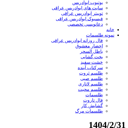
یوتیوب ابوادریس
سایت های ابوادریس عراقی
توییتر ابوادریس عراقی
فیسبوک ابوادریس عراقی
دعانویسی تخصصی
خانه
نمونه طلسمات
فال روزانه ابوادریس عراقی
احضار معشوق
باطل السحر
بخت گشایی
خشت سفید
سرکتاب آینده
طلسم ثروت
طلسم صبی
طلسم لاتاری
طلسم محبت
طلسمات
فال تاروت
گشایش کار
طلسمات مرگ
1404/2/31