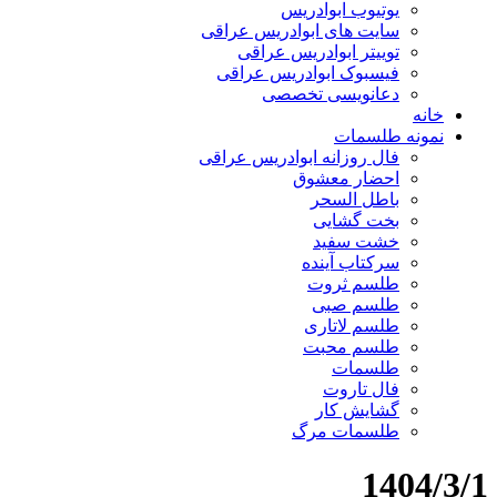
یوتیوب ابوادریس
سایت های ابوادریس عراقی
توییتر ابوادریس عراقی
فیسبوک ابوادریس عراقی
دعانویسی تخصصی
خانه
نمونه طلسمات
فال روزانه ابوادریس عراقی
احضار معشوق
باطل السحر
بخت گشایی
خشت سفید
سرکتاب آینده
طلسم ثروت
طلسم صبی
طلسم لاتاری
طلسم محبت
طلسمات
فال تاروت
گشایش کار
طلسمات مرگ
1404/3/1