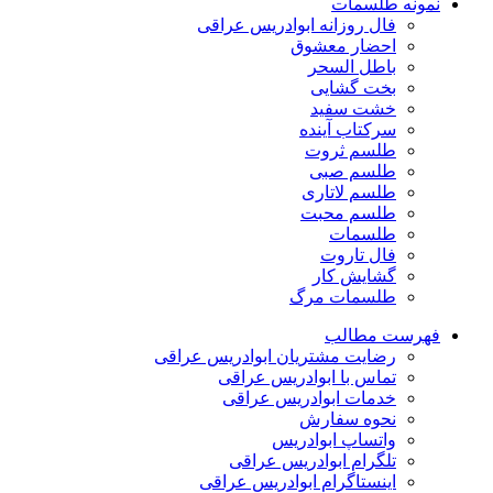
نمونه طلسمات
فال روزانه ابوادریس عراقی
احضار معشوق
باطل السحر
بخت گشایی
خشت سفید
سرکتاب آینده
طلسم ثروت
طلسم صبی
طلسم لاتاری
طلسم محبت
طلسمات
فال تاروت
گشایش کار
طلسمات مرگ
فهرست مطالب
رضایت مشتریان ابوادریس عراقی
تماس با ابوادریس عراقی
خدمات ابوادریس عراقی
نحوه سفارش
واتساپ ابوادریس
تلگرام ابوادریس عراقی
اینستاگرام ابوادریس عراقی