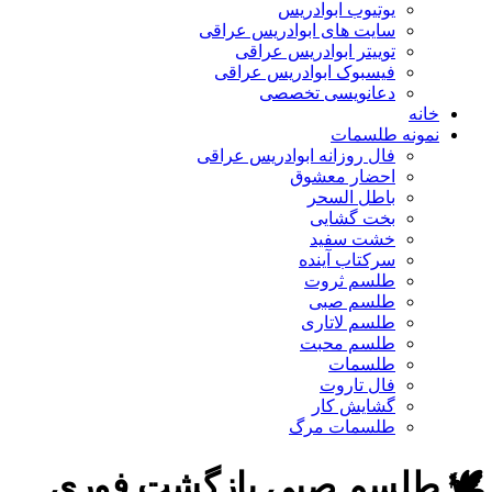
یوتیوب ابوادریس
سایت های ابوادریس عراقی
توییتر ابوادریس عراقی
فیسبوک ابوادریس عراقی
دعانویسی تخصصی
خانه
نمونه طلسمات
فال روزانه ابوادریس عراقی
احضار معشوق
باطل السحر
بخت گشایی
خشت سفید
سرکتاب آینده
طلسم ثروت
طلسم صبی
طلسم لاتاری
طلسم محبت
طلسمات
فال تاروت
گشایش کار
طلسمات مرگ
🕊 طلسم صبی بازگشت فوری