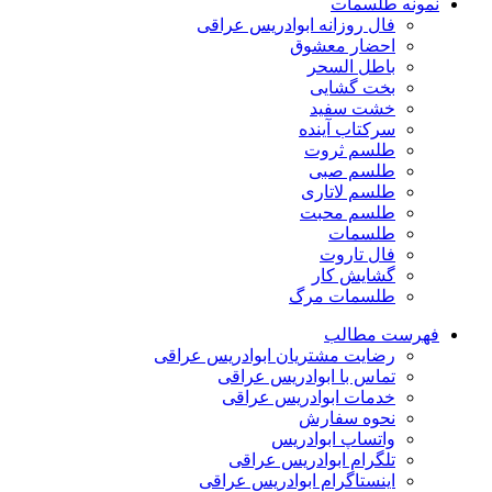
نمونه طلسمات
فال روزانه ابوادریس عراقی
احضار معشوق
باطل السحر
بخت گشایی
خشت سفید
سرکتاب آینده
طلسم ثروت
طلسم صبی
طلسم لاتاری
طلسم محبت
طلسمات
فال تاروت
گشایش کار
طلسمات مرگ
فهرست مطالب
رضایت مشتریان ابوادریس عراقی
تماس با ابوادریس عراقی
خدمات ابوادریس عراقی
نحوه سفارش
واتساپ ابوادریس
تلگرام ابوادریس عراقی
اینستاگرام ابوادریس عراقی