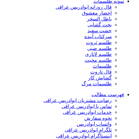
نمونه طلسمات
فال روزانه ابوادریس عراقی
احضار معشوق
باطل السحر
بخت گشایی
خشت سفید
سرکتاب آینده
طلسم ثروت
طلسم صبی
طلسم لاتاری
طلسم محبت
طلسمات
فال تاروت
گشایش کار
طلسمات مرگ
فهرست مطالب
رضایت مشتریان ابوادریس عراقی
تماس با ابوادریس عراقی
خدمات ابوادریس عراقی
نحوه سفارش
واتساپ ابوادریس
تلگرام ابوادریس عراقی
اینستاگرام ابوادریس عراقی