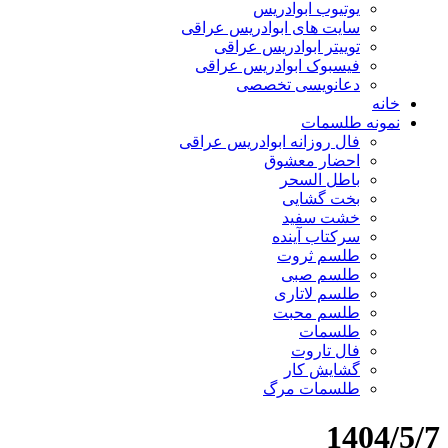
یوتیوب ابوادریس
سایت های ابوادریس عراقی
توییتر ابوادریس عراقی
فیسبوک ابوادریس عراقی
دعانویسی تخصصی
خانه
نمونه طلسمات
فال روزانه ابوادریس عراقی
احضار معشوق
باطل السحر
بخت گشایی
خشت سفید
سرکتاب آینده
طلسم ثروت
طلسم صبی
طلسم لاتاری
طلسم محبت
طلسمات
فال تاروت
گشایش کار
طلسمات مرگ
1404/5/7