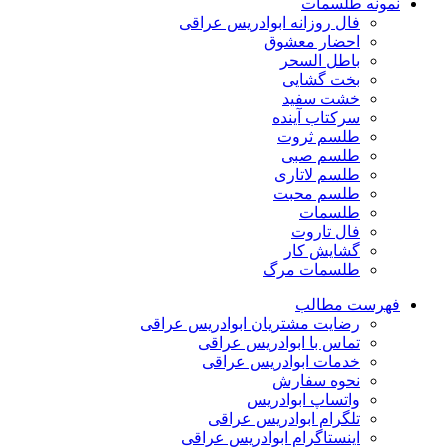
نمونه طلسمات
فال روزانه ابوادریس عراقی
احضار معشوق
باطل السحر
بخت گشایی
خشت سفید
سرکتاب آینده
طلسم ثروت
طلسم صبی
طلسم لاتاری
طلسم محبت
طلسمات
فال تاروت
گشایش کار
طلسمات مرگ
فهرست مطالب
رضایت مشتریان ابوادریس عراقی
تماس با ابوادریس عراقی
خدمات ابوادریس عراقی
نحوه سفارش
واتساپ ابوادریس
تلگرام ابوادریس عراقی
اینستاگرام ابوادریس عراقی