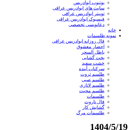
یوتیوب ابوادریس
سایت های ابوادریس عراقی
توییتر ابوادریس عراقی
فیسبوک ابوادریس عراقی
دعانویسی تخصصی
خانه
نمونه طلسمات
فال روزانه ابوادریس عراقی
احضار معشوق
باطل السحر
بخت گشایی
خشت سفید
سرکتاب آینده
طلسم ثروت
طلسم صبی
طلسم لاتاری
طلسم محبت
طلسمات
فال تاروت
گشایش کار
طلسمات مرگ
1404/5/19