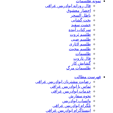
نمونه طلسمات
فال روزانه ابوادریس عراقی
احضار معشوق
باطل السحر
بخت گشایی
خشت سفید
سرکتاب آینده
طلسم ثروت
طلسم صبی
طلسم لاتاری
طلسم محبت
طلسمات
فال تاروت
گشایش کار
طلسمات مرگ
فهرست مطالب
رضایت مشتریان ابوادریس عراقی
تماس با ابوادریس عراقی
خدمات ابوادریس عراقی
نحوه سفارش
واتساپ ابوادریس
تلگرام ابوادریس عراقی
اینستاگرام ابوادریس عراقی