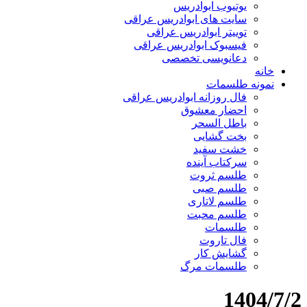
یوتیوب ابوادریس
سایت های ابوادریس عراقی
توییتر ابوادریس عراقی
فیسبوک ابوادریس عراقی
دعانویسی تخصصی
خانه
نمونه طلسمات
فال روزانه ابوادریس عراقی
احضار معشوق
باطل السحر
بخت گشایی
خشت سفید
سرکتاب آینده
طلسم ثروت
طلسم صبی
طلسم لاتاری
طلسم محبت
طلسمات
فال تاروت
گشایش کار
طلسمات مرگ
1404/7/2