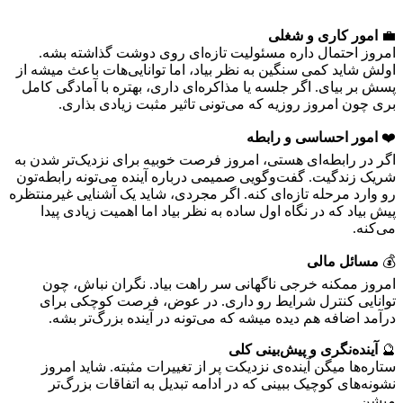
💼
امور کاری و شغلی
امروز احتمال داره مسئولیت تازه‌ای روی دوشت گذاشته بشه.
اولش شاید کمی سنگین به نظر بیاد، اما توانایی‌هات باعث میشه از
پسش بر بیای. اگر جلسه یا مذاکره‌ای داری، بهتره با آمادگی کامل
بری چون امروز روزیه که می‌تونی تاثیر مثبت زیادی بذاری.
❤️
امور احساسی و رابطه
اگر در رابطه‌ای هستی، امروز فرصت خوبیه برای نزدیک‌تر شدن به
شریک زندگیت. گفت‌وگویی صمیمی درباره آینده می‌تونه رابطه‌تون
رو وارد مرحله تازه‌ای کنه. اگر مجردی، شاید یک آشنایی غیرمنتظره
پیش بیاد که در نگاه اول ساده به نظر بیاد اما اهمیت زیادی پیدا
می‌کنه.
💰
مسائل مالی
امروز ممکنه خرجی ناگهانی سر راهت بیاد. نگران نباش، چون
توانایی کنترل شرایط رو داری. در عوض، فرصت کوچکی برای
درآمد اضافه هم دیده میشه که می‌تونه در آینده بزرگ‌تر بشه.
🔮
آینده‌نگری و پیش‌بینی کلی
ستاره‌ها میگن آینده‌ی نزدیکت پر از تغییرات مثبته. شاید امروز
نشونه‌های کوچیک ببینی که در ادامه تبدیل به اتفاقات بزرگ‌تر
میشن.