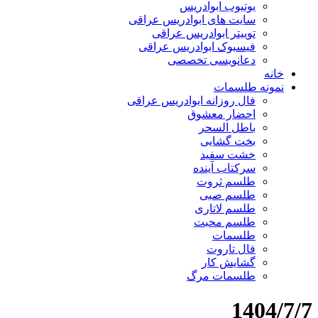
یوتیوب ابوادریس
سایت های ابوادریس عراقی
توییتر ابوادریس عراقی
فیسبوک ابوادریس عراقی
دعانویسی تخصصی
خانه
نمونه طلسمات
فال روزانه ابوادریس عراقی
احضار معشوق
باطل السحر
بخت گشایی
خشت سفید
سرکتاب آینده
طلسم ثروت
طلسم صبی
طلسم لاتاری
طلسم محبت
طلسمات
فال تاروت
گشایش کار
طلسمات مرگ
1404/7/7