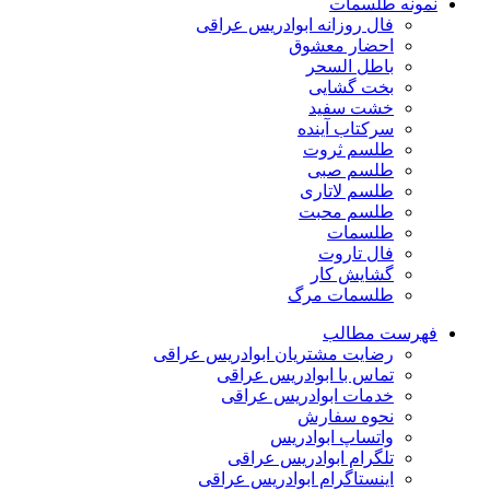
نمونه طلسمات
فال روزانه ابوادریس عراقی
احضار معشوق
باطل السحر
بخت گشایی
خشت سفید
سرکتاب آینده
طلسم ثروت
طلسم صبی
طلسم لاتاری
طلسم محبت
طلسمات
فال تاروت
گشایش کار
طلسمات مرگ
فهرست مطالب
رضایت مشتریان ابوادریس عراقی
تماس با ابوادریس عراقی
خدمات ابوادریس عراقی
نحوه سفارش
واتساپ ابوادریس
تلگرام ابوادریس عراقی
اینستاگرام ابوادریس عراقی