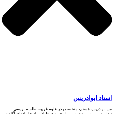
استاد ابوادریس
من ابوادریس هستم، متخصص در علوم غریبه، طلسم نویسی،
دعانویسی و ستاره‌شناسی. با تجربه‌ای طولانی از خانواده‌ای آگاه در