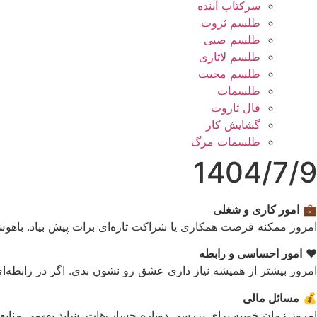
سرکتاب آینده
طلسم ثروت
طلسم صبی
طلسم لاتاری
طلسم محبت
طلسمات
فال تاروت
گشایش کار
طلسمات مرگ
1404/7/9
💼
امور کاری و شغلی
امروز ممکنه فرصت همکاری یا شراکت تازه‌ای برات پیش بیاد. باهوش
❤️
امور احساسی و رابطه
امروز بیشتر از همیشه نیاز داری عشق رو نشون بدی. اگر در رابطه‌ای
💰
مسائل مالی
امروز زمان خوبیه برای بررسی دوباره حساب‌هات. شاید بفهمی منابعی