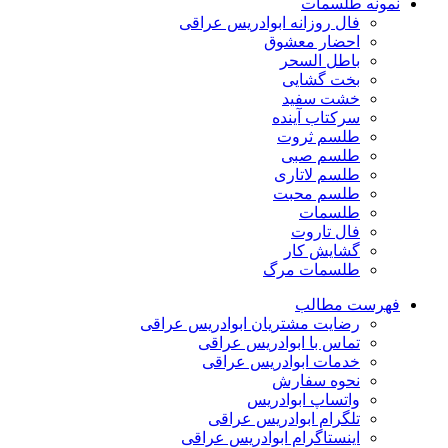
نمونه طلسمات
فال روزانه ابوادریس عراقی
احضار معشوق
باطل السحر
بخت گشایی
خشت سفید
سرکتاب آینده
طلسم ثروت
طلسم صبی
طلسم لاتاری
طلسم محبت
طلسمات
فال تاروت
گشایش کار
طلسمات مرگ
فهرست مطالب
رضایت مشتریان ابوادریس عراقی
تماس با ابوادریس عراقی
خدمات ابوادریس عراقی
نحوه سفارش
واتساپ ابوادریس
تلگرام ابوادریس عراقی
اینستاگرام ابوادریس عراقی