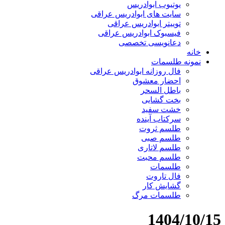
یوتیوب ابوادریس
سایت های ابوادریس عراقی
توییتر ابوادریس عراقی
فیسبوک ابوادریس عراقی
دعانویسی تخصصی
خانه
نمونه طلسمات
فال روزانه ابوادریس عراقی
احضار معشوق
باطل السحر
بخت گشایی
خشت سفید
سرکتاب آینده
طلسم ثروت
طلسم صبی
طلسم لاتاری
طلسم محبت
طلسمات
فال تاروت
گشایش کار
طلسمات مرگ
1404/10/15