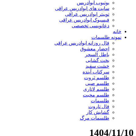
یوتیوب ابوادریس
سایت های ابوادریس عراقی
توییتر ابوادریس عراقی
فیسبوک ابوادریس عراقی
دعانویسی تخصصی
خانه
نمونه طلسمات
فال روزانه ابوادریس عراقی
احضار معشوق
باطل السحر
بخت گشایی
خشت سفید
سرکتاب آینده
طلسم ثروت
طلسم صبی
طلسم لاتاری
طلسم محبت
طلسمات
فال تاروت
گشایش کار
طلسمات مرگ
1404/11/10