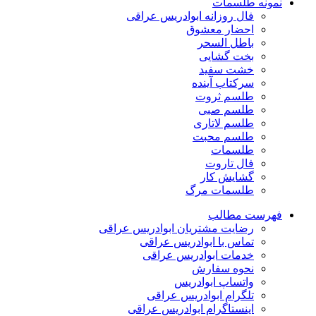
نمونه طلسمات
فال روزانه ابوادریس عراقی
احضار معشوق
باطل السحر
بخت گشایی
خشت سفید
سرکتاب آینده
طلسم ثروت
طلسم صبی
طلسم لاتاری
طلسم محبت
طلسمات
فال تاروت
گشایش کار
طلسمات مرگ
فهرست مطالب
رضایت مشتریان ابوادریس عراقی
تماس با ابوادریس عراقی
خدمات ابوادریس عراقی
نحوه سفارش
واتساپ ابوادریس
تلگرام ابوادریس عراقی
اینستاگرام ابوادریس عراقی