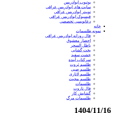
یوتیوب ابوادریس
سایت های ابوادریس عراقی
توییتر ابوادریس عراقی
فیسبوک ابوادریس عراقی
دعانویسی تخصصی
خانه
نمونه طلسمات
فال روزانه ابوادریس عراقی
احضار معشوق
باطل السحر
بخت گشایی
خشت سفید
سرکتاب آینده
طلسم ثروت
طلسم صبی
طلسم لاتاری
طلسم محبت
طلسمات
فال تاروت
گشایش کار
طلسمات مرگ
1404/11/16