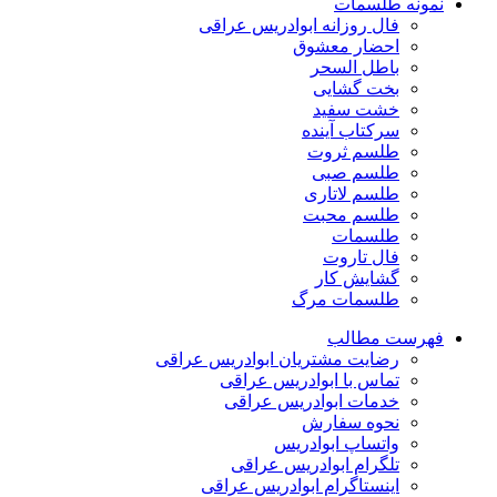
نمونه طلسمات
فال روزانه ابوادریس عراقی
احضار معشوق
باطل السحر
بخت گشایی
خشت سفید
سرکتاب آینده
طلسم ثروت
طلسم صبی
طلسم لاتاری
طلسم محبت
طلسمات
فال تاروت
گشایش کار
طلسمات مرگ
فهرست مطالب
رضایت مشتریان ابوادریس عراقی
تماس با ابوادریس عراقی
خدمات ابوادریس عراقی
نحوه سفارش
واتساپ ابوادریس
تلگرام ابوادریس عراقی
اینستاگرام ابوادریس عراقی