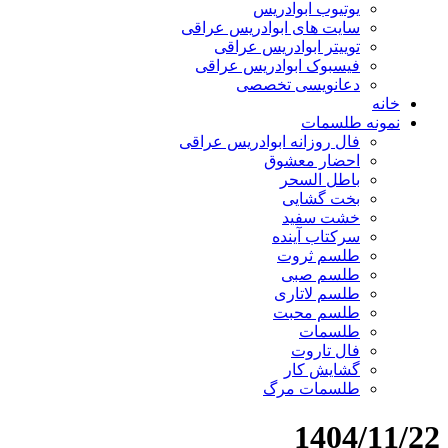
یوتیوب ابوادریس
سایت های ابوادریس عراقی
توییتر ابوادریس عراقی
فیسبوک ابوادریس عراقی
دعانویسی تخصصی
خانه
نمونه طلسمات
فال روزانه ابوادریس عراقی
احضار معشوق
باطل السحر
بخت گشایی
خشت سفید
سرکتاب آینده
طلسم ثروت
طلسم صبی
طلسم لاتاری
طلسم محبت
طلسمات
فال تاروت
گشایش کار
طلسمات مرگ
1404/11/22