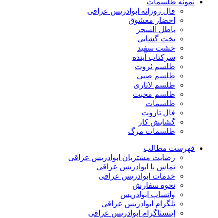
نمونه طلسمات
فال روزانه ابوادریس عراقی
احضار معشوق
باطل السحر
بخت گشایی
خشت سفید
سرکتاب آینده
طلسم ثروت
طلسم صبی
طلسم لاتاری
طلسم محبت
طلسمات
فال تاروت
گشایش کار
طلسمات مرگ
فهرست مطالب
رضایت مشتریان ابوادریس عراقی
تماس با ابوادریس عراقی
خدمات ابوادریس عراقی
نحوه سفارش
واتساپ ابوادریس
تلگرام ابوادریس عراقی
اینستاگرام ابوادریس عراقی