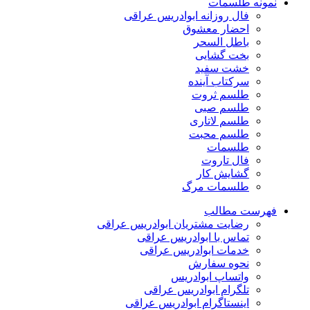
نمونه طلسمات
فال روزانه ابوادریس عراقی
احضار معشوق
باطل السحر
بخت گشایی
خشت سفید
سرکتاب آینده
طلسم ثروت
طلسم صبی
طلسم لاتاری
طلسم محبت
طلسمات
فال تاروت
گشایش کار
طلسمات مرگ
فهرست مطالب
رضایت مشتریان ابوادریس عراقی
تماس با ابوادریس عراقی
خدمات ابوادریس عراقی
نحوه سفارش
واتساپ ابوادریس
تلگرام ابوادریس عراقی
اینستاگرام ابوادریس عراقی