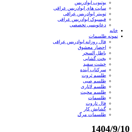
یوتیوب ابوادریس
سایت های ابوادریس عراقی
توییتر ابوادریس عراقی
فیسبوک ابوادریس عراقی
دعانویسی تخصصی
خانه
نمونه طلسمات
فال روزانه ابوادریس عراقی
احضار معشوق
باطل السحر
بخت گشایی
خشت سفید
سرکتاب آینده
طلسم ثروت
طلسم صبی
طلسم لاتاری
طلسم محبت
طلسمات
فال تاروت
گشایش کار
طلسمات مرگ
1404/9/10