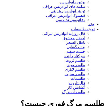
یوتیوب ابوادریس
سایت های ابوادریس عراقی
توییتر ابوادریس عراقی
فیسبوک ابوادریس عراقی
دعانویسی تخصصی
خانه
نمونه طلسمات
فال روزانه ابوادریس عراقی
احضار معشوق
باطل السحر
بخت گشایی
خشت سفید
سرکتاب آینده
طلسم ثروت
طلسم صبی
طلسم لاتاری
طلسم محبت
طلسمات
فال تاروت
گشایش کار
طلسمات مرگ
طلسم مرگ فوری چیست؟