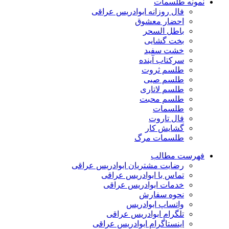
نمونه طلسمات
فال روزانه ابوادریس عراقی
احضار معشوق
باطل السحر
بخت گشایی
خشت سفید
سرکتاب آینده
طلسم ثروت
طلسم صبی
طلسم لاتاری
طلسم محبت
طلسمات
فال تاروت
گشایش کار
طلسمات مرگ
فهرست مطالب
رضایت مشتریان ابوادریس عراقی
تماس با ابوادریس عراقی
خدمات ابوادریس عراقی
نحوه سفارش
واتساپ ابوادریس
تلگرام ابوادریس عراقی
اینستاگرام ابوادریس عراقی